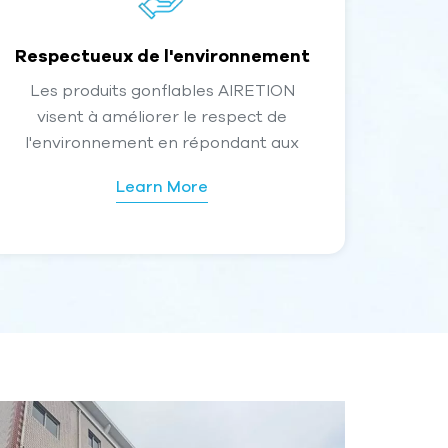
Respectueux de l'environnement
Les produits gonflables AIRETION
visent à améliorer le respect de
l'environnement en répondant aux
principales préoccupations liées aux
Learn More
matériaux, à la durabilité et à
l'élimination. Voici les aspects qui
rendent les produits AIRETION plus
respectueux de l’environnement
:Aspects environnementaux
positifsMatériaux durables :AIRETION
utilise des matériaux respectueux de
l'environnement tels que des
plastiques biodégradables ou recyclés
dans ses produits gonflables,