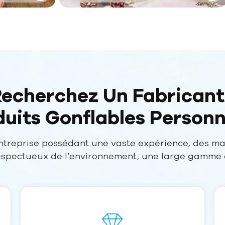
echerchez Un Fabricant
uits Gonflables Personn
ntreprise possédant une vaste expérience, des m
respectueux de l’environnement, une large gamme 
n et un excellent service client. Assurez-vous qu’il
ité et offrent une conception complète et un sup
pour répondre à vos besoins spécifiques.