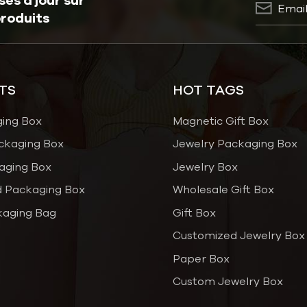
es à jour sur
produits
de l’industrie. Nous visons
grâce à des approches
 sur la sécurité, la
ofondeur les
TS
HOT TAGS
des clients et en
ging Box
Magnetic Gift Box
s que les systèmes de
ckaging Box
Jewelry Packaging Box
lations dynamiques,
aging Box
Jewelry Box
, nous abordons de
 Packaging Box
Wholesale Gift Box
r la sécurité. Cela
kaging Bag
Gift Box
ur les opérateurs et les
Customized Jewelry Box
une personnalisation
Paper Box
uit gonflable idéal. Notre
Custom Jewelry Box
lients en mettant l'accent
 en veillant à ce que leurs