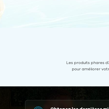
adhèrent strictement aux systèmes de gestio
sont conformes aux dernières normes intern
EN71, EN14960 NON-PHTALATES et US ASTM
exportons nos produits dans plus de 100 p
en Europe, en Amérique, en Asie et en Océa
:R&D et conception innovanteNous sommes f
capacités de conception, soutenues par des
informatiques 3D, des graphistes et des modé
Les produits phares d’
pour améliorer votr
maîtres artisans collaborent pour créer des 
l’engagement d’AIRE
époustouflants.Conception expérimentéeNo
incon
expérimentés peuvent développer des conc
basées sur n’importe quel croquis ou dessin
qualitéNous nous engageons à produire des 
de service hautement compétitifs sur le m