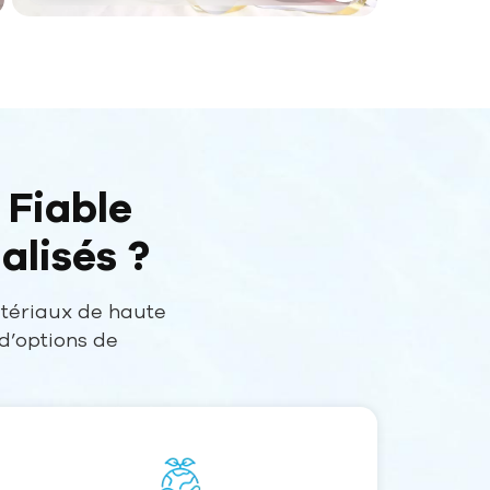
 Fiable
alisés ?
atériaux de haute
d’options de
s respectent les
port après-vente