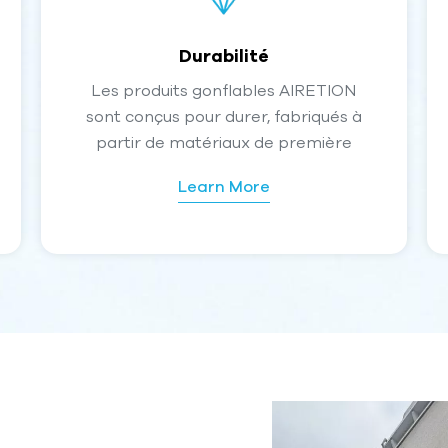
Durabilité
Les produits gonflables AIRETION
sont conçus pour durer, fabriqués à
partir de matériaux de première
qualité qui offrent une excellente
Learn More
résistance aux perforations, à
l'abrasion et à l'usure. L'utilisation de
coutures renforcées et d'une
technologie de soudage à haute
fréquence garantit que chaque
produit conserve sa forme et son
intégrité même en cas d'utilisation
intensive. Conçus pour résister à
diverses conditions
environnementales, notamment