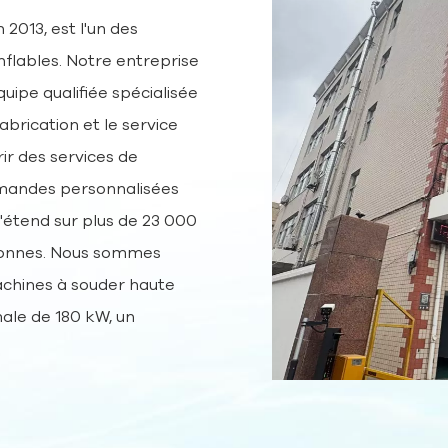
l'exposition au soleil, l'humidité et les
 2013, est l'un des
fluctuations de température, les
produits AIRETION offrent des
nflables. Notre entreprise
performances et une longévité
uipe qualifiée spécialisée
fiables. Qu'ils soient utilisés à des fins
brication et le service
récréatives ou extérieures, ces
rir des services de
structures gonflables conservent leur
durabilité, ce qui en fait un choix fiable
mandes personnalisées
pour tous vos besoins gonflables.
s'étend sur plus de 23 000
sonnes. Nous sommes
achines à souder haute
ale de 180 kW, un
ssion automatique
impression automatique
pression automatique UV. ,
e à chaud. Nos produits