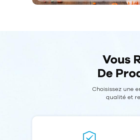
Vous R
De Prod
Choisissez une e
qualité et 
personnalisatio
normes de sécur