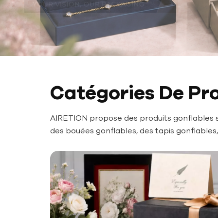
Catégories De Pr
AIRETION propose des produits gonflables sû
des bouées gonflables, des tapis gonflables, 
gonflables pour animaux, une pompe de gonf