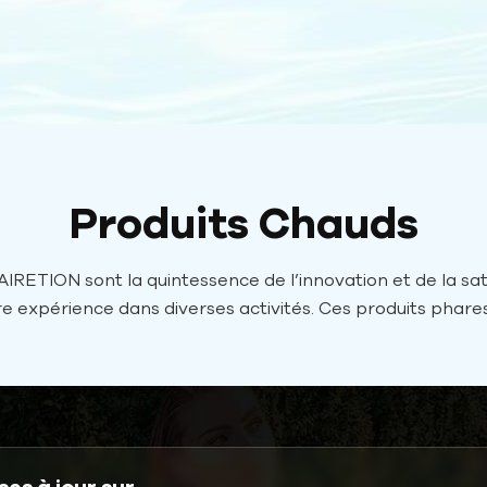
n de la qualité ISO et
ationales telles que EU
-F963, CPSIA. Nous
ays et régions, notamment
nie, etc. Nos avantages
iers de nos solides
Produits Chauds
 techniciens
listes qualifiés. Nos
AIRETION sont la quintessence de l’innovation et de la sati
e expérience dans diverses activités. Ces produits phar
milliers de produits
TION envers la qualité, la commodité et le plaisir du client
s designers talentueux et
tournables pour améliorer vos activités de loisirs et d’ave
eptions personnalisées
 que vous fournissez.Haute
produits et des niveaux
arché. Nos normes de