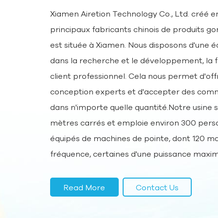
antidérapantes pour éviter les
Xiamen Airetion Technology Co., Ltd. créé en
accidents et garantir une expérience
sûre. De plus, les produits AIRETION
principaux fabricants chinois de produits go
sont faciles à gonfler et à dégonfler,
est située à Xiamen. Nous disposons d'une éq
minimisant ainsi le risque d'une
dans la recherche et le développement, la fa
mauvaise utilisation.
client professionnel. Cela nous permet d'off
conception experts et d'accepter des com
dans n'importe quelle quantité.Notre usine 
mètres carrés et emploie environ 300 per
équipés de machines de pointe, dont 120 m
fréquence, certaines d'une puissance maxim
détecteur de métaux, une machine d'impre
sérigraphique six couleurs, une machine d'
Read More
Contact Us
sérigraphie huit couleurs, une machine d'im
une poinçonneuse et deux machines à coudr