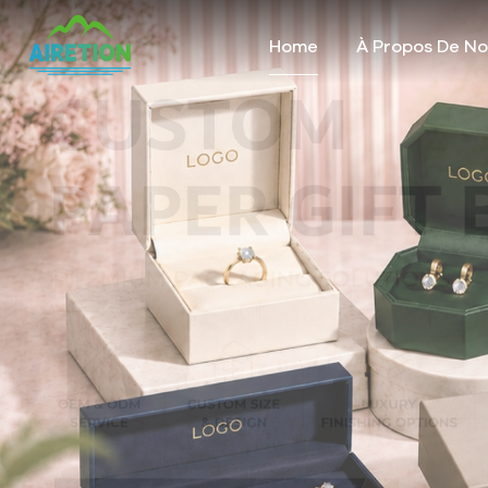
Home
À Propos De N