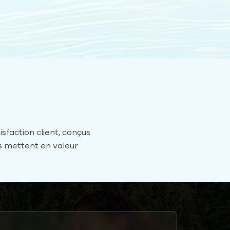
longues périodes
d'utilisation.Production efficace :Le
processus de production des
gonflables AIRETION est optimisé
pour réduire la consommation
d’énergie et les déchets. En mettant
en œuvre des techniques de
fabrication efficaces, ils minimisent
l'empreinte environnementale de
leurs produits.Portabilité et émissions
sfaction client, conçus
réduites :La nature légère et
es mettent en valeur
compacte des produits gonflables
, ce qui en fait des
entraîne une réduction des émissions
nture.
liées au transport, car davantage de
produits peuvent être expédiés en un
seul voyage par rapport aux
alternatives plus volumineuses et non
gonflables.Gestion de fin de