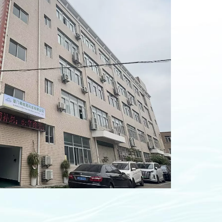
réduisant ainsi la dépendance à
l'égard de ressources non
renouvelables et diminuant l'impact
environnemental.Des efforts sont
faits pour minimiser l'utilisation du
PVC, en optant pour des matériaux
alternatifs moins nocifs pour
l'environnement.Durabilité et
longévité :Les produits AIRETION sont
conçus pour être plus durables et
résistants aux perforations et aux
fuites, prolongeant leur durée de vie
et réduisant la fréquence des
remplacements.Des processus de
fabrication de haute qualité
garantissent que les produits
conservent leur intégrité pendant de